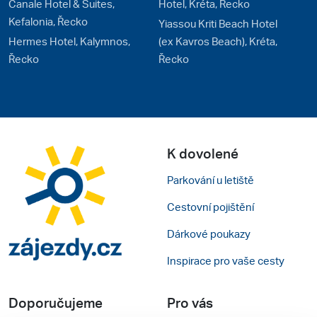
Canale Hotel & Suites,
Hotel, Kréta, Řecko
Kefalonia, Řecko
Yiassou Kriti Beach Hotel
Hermes Hotel, Kalymnos,
(ex Kavros Beach), Kréta,
Řecko
Řecko
K dovolené
Parkování u letiště
Cestovní pojištění
Dárkové poukazy
Inspirace pro vaše cesty
Doporučujeme
Pro vás