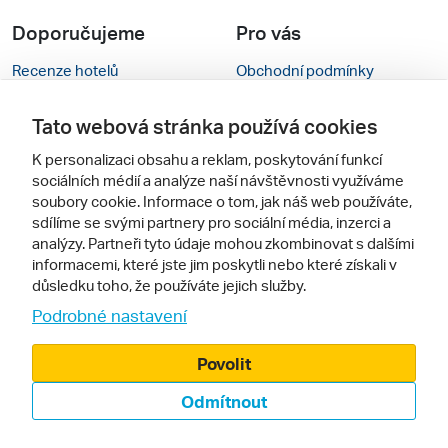
Doporučujeme
Pro vás
Recenze hotelů
Obchodní podmínky
Rady na cestu
Kontakty
Tato webová stránka používá cookies
Cestovní kanceláře
Nastavení cookies
K personalizaci obsahu a reklam, poskytování funkcí
sociálních médií a analýze naší návštěvnosti využíváme
Zájazdy.sk
Mobilní verze webu
soubory cookie. Informace o tom, jak náš web používáte,
sdílíme se svými partnery pro sociální média, inzerci a
Sledujte nás
analýzy. Partneři tyto údaje mohou zkombinovat s dalšími
informacemi, které jste jim poskytli nebo které získali v
důsledku toho, že používáte jejich služby.
Podrobné nastavení
Povolit
Odmítnout
© 2000 - 2026, Zájezdy.cz