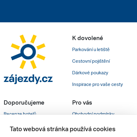
K dovolené
Parkování u letiště
Cestovní pojištění
Dárkové poukazy
Inspirace pro vaše cesty
Doporučujeme
Pro vás
Recenze hotelů
Obchodní podmínky
Rady na cestu
Kontakty
Tato webová stránka používá cookies