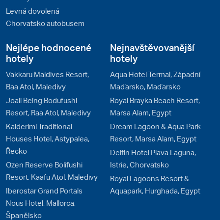
Levná dovolená
Chorvatsko autobusem
Nejlépe hodnocené
Nejnavštěvovanější
hotely
hotely
Vakkaru Maldives Resort,
Aqua Hotel Termal, Západní
Baa Atol, Maledivy
Maďarsko, Maďarsko
Joali Being Bodufushi
Royal Brayka Beach Resort,
Resort, Raa Atol, Maledivy
Marsa Alam, Egypt
Kalderimi Traditional
Dream Lagoon & Aqua Park
Houses Hotel, Astypalea,
Resort, Marsa Alam, Egypt
Řecko
Delfin Hotel Plava Laguna,
Ozen Reserve Bolifushi
Istrie, Chorvatsko
Resort, Kaafu Atol, Maledivy
Royal Lagoons Resort &
Iberostar Grand Portals
Aquapark, Hurghada, Egypt
Nous Hotel, Mallorca,
Španělsko