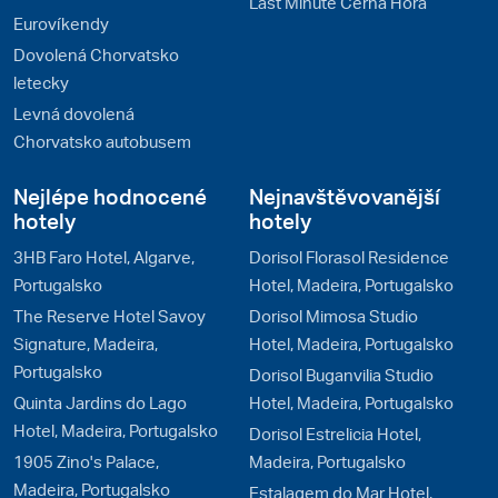
Last Minute Černá Hora
Eurovíkendy
Dovolená Chorvatsko
letecky
Levná dovolená
Chorvatsko autobusem
Nejlépe hodnocené
Nejnavštěvovanější
hotely
hotely
3HB Faro Hotel, Algarve,
Dorisol Florasol Residence
Portugalsko
Hotel, Madeira, Portugalsko
The Reserve Hotel Savoy
Dorisol Mimosa Studio
Signature, Madeira,
Hotel, Madeira, Portugalsko
Portugalsko
Dorisol Buganvilia Studio
Quinta Jardins do Lago
Hotel, Madeira, Portugalsko
Hotel, Madeira, Portugalsko
Dorisol Estrelicia Hotel,
1905 Zino's Palace,
Madeira, Portugalsko
Madeira, Portugalsko
Estalagem do Mar Hotel,