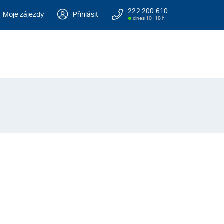
222 200 610
Moje zájezdy
Přihlásit
dnes 10–18 h