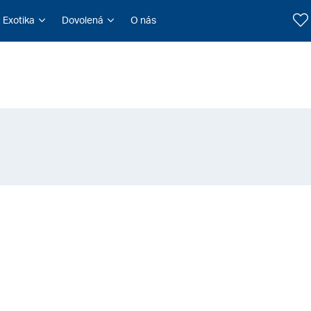
Exotika
Dovolená
O nás