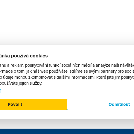
ánka používá cookies
ahu a reklam, poskytování funkcí sociálních médií a analýze naší návšt
rmace o tom, jak náš web používáte, sdílíme se svými partnery pro sociál
to údaje mohou zkombinovat s dalšími informacemi, které jste jim poskytli
používáte jejich služby.
í
Povolit
Odmítnout