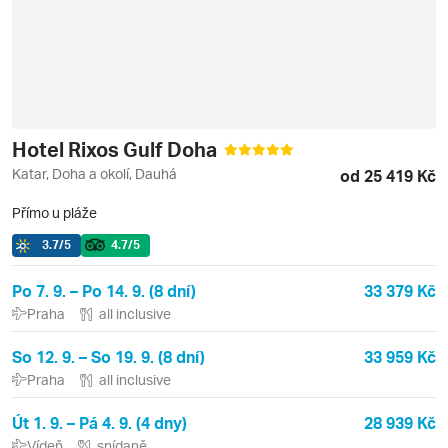
Hotel Rixos Gulf Doha
Katar, Doha a okolí, Dauhá
od 25 419 Kč
Přímo u pláže
3.7
/5
4.7
/5
Po 7. 9. – Po 14. 9. (8 dní)
33 379 Kč
Praha
all inclusive
So 12. 9. – So 19. 9. (8 dní)
33 959 Kč
Praha
all inclusive
Út 1. 9. – Pá 4. 9. (4 dny)
28 939 Kč
Vídeň
snídaně