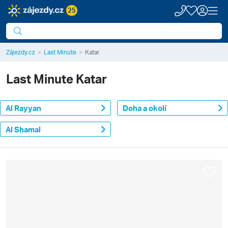
25
Zájezdy.cz
Last Minute
Katar
Last Minute
Katar
Al Rayyan
Doha a okolí
Al Shamal