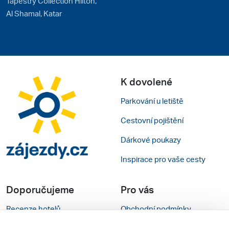
Tapestry Collection Hilton,
Al Shamal, Katar
K dovolené
Parkování u letiště
Cestovní pojištění
Dárkové poukazy
Inspirace pro vaše cesty
Doporučujeme
Pro vás
Recenze hotelů
Obchodní podmínky
Rady na cestu
Kontakty