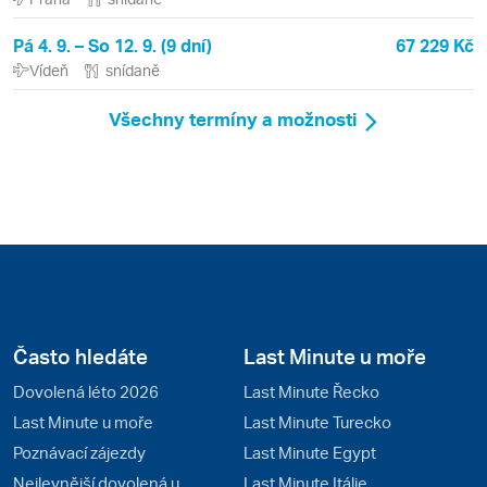
Pá 4. 9. – So 12. 9. (9 dní)
67 229 Kč
Vídeň
snídaně
Všechny termíny a možnosti
Často hledáte
Last Minute u moře
Dovolená léto 2026
Last Minute Řecko
Last Minute u moře
Last Minute Turecko
Poznávací zájezdy
Last Minute Egypt
Nejlevnější dovolená u
Last Minute Itálie