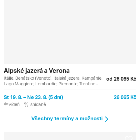
Alpské jazerá a Verona
Itálie, Benátsko (Veneto), Italská jezera, Kampánie,
od 26 065 Kč
Lago Maggiore, Lombardie, Piemonte, Trentino -
Alto Adige, Bergamo, Como, Lago, Lago d'Iseo, Lago
di Como, Lago di Garda, Riva del Garda, Sirmione,
St 19. 8. – Ne 23. 8. (5 dní)
26 065 Kč
Stresa, Verona
Vídeň
snídaně
Všechny termíny a možnosti