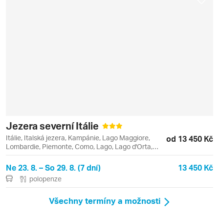
Jezera severní Itálie
Itálie, Italská jezera, Kampánie, Lago Maggiore,
od 13 450 Kč
Lombardie, Piemonte, Como, Lago, Lago d'Orta,
Lago di Como, Orta San Giulio, Stresa
Ne 23. 8. – So 29. 8. (7 dní)
13 450 Kč
polopenze
Všechny termíny a možnosti