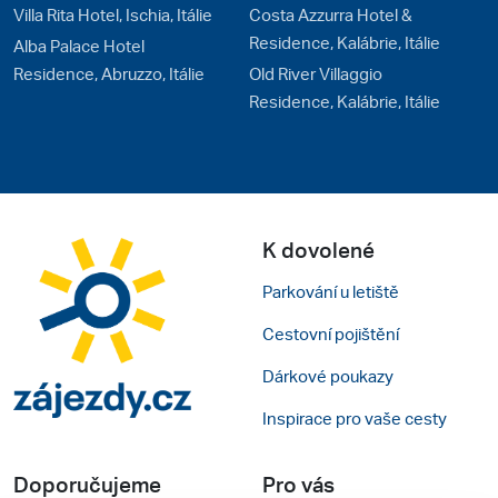
Villa Rita Hotel, Ischia, Itálie
Costa Azzurra Hotel &
Residence, Kalábrie, Itálie
Alba Palace Hotel
Residence, Abruzzo, Itálie
Old River Villaggio
Residence, Kalábrie, Itálie
K dovolené
Parkování u letiště
Cestovní pojištění
Dárkové poukazy
Inspirace pro vaše cesty
Doporučujeme
Pro vás