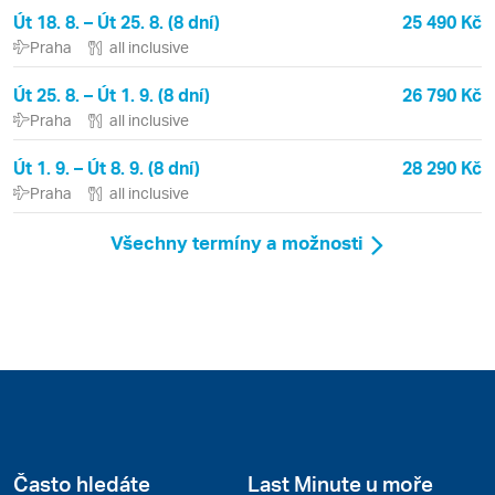
Út 18. 8. – Út 25. 8. (8 dní)
25 490 Kč
Praha
all inclusive
Út 25. 8. – Út 1. 9. (8 dní)
26 790 Kč
Praha
all inclusive
Út 1. 9. – Út 8. 9. (8 dní)
28 290 Kč
Praha
all inclusive
Všechny termíny a možnosti
Často hledáte
Last Minute u moře