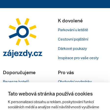
K dovolené
Parkování u letiště
Cestovní pojištění
Dárkové poukazy
Inspirace pro vaše cesty
Doporučujeme
Pro vás
Recenze hotelů
Obchodní podmínky
Rady na cestu
Kontakty
Tato webová stránka používá cookies
Cestovní kanceláře
Nastavení cookies
K personalizaci obsahu a reklam, poskytování funkcí
sociálních médií a analýze naší návštěvnosti využíváme
Zájazdy.sk
Verze webu pro PC