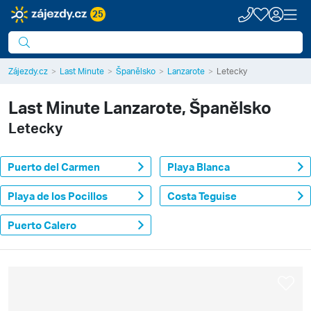
25
Zájezdy.cz
Last Minute
Španělsko
Lanzarote
Letecky
Last Minute
Lanzarote, Španělsko
Letecky
Puerto del Carmen
Playa Blanca
Playa de los Pocillos
Costa Teguise
Puerto Calero