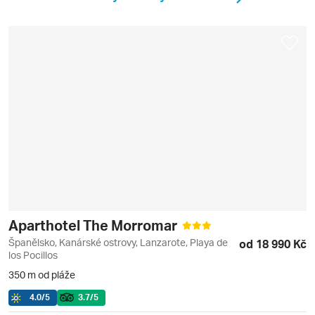
Aparthotel The Morromar
Španělsko, Kanárské ostrovy, Lanzarote, Playa de
od 18 990 Kč
los Pocillos
350 m od pláže
4.0
/5
3.7
/5