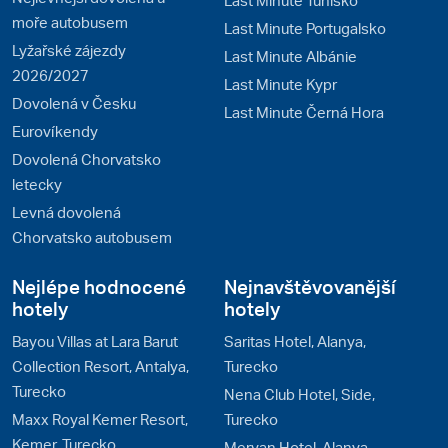
moře autobusem
Last Minute Portugalsko
Lyžařské zájezdy
Last Minute Albánie
2026/2027
Last Minute Kypr
Dovolená v Česku
Last Minute Černá Hora
Eurovíkendy
Dovolená Chorvatsko
letecky
Levná dovolená
Chorvatsko autobusem
Nejlépe hodnocené
Nejnavštěvovanější
hotely
hotely
Bayou Villas at Lara Barut
Saritas Hotel, Alanya,
Collection Resort, Antalya,
Turecko
Turecko
Nena Club Hotel, Side,
Maxx Royal Kemer Resort,
Turecko
Kemer, Turecko
Meryan Hotel, Alanya,