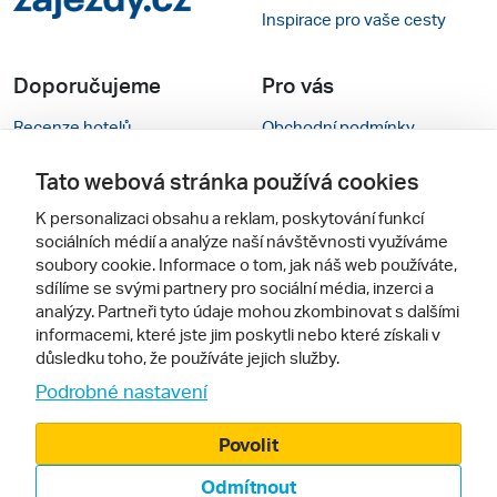
Inspirace pro vaše cesty
Doporučujeme
Pro vás
Recenze hotelů
Obchodní podmínky
Rady na cestu
Kontakty
Tato webová stránka používá cookies
Cestovní kanceláře
Nastavení cookies
K personalizaci obsahu a reklam, poskytování funkcí
sociálních médií a analýze naší návštěvnosti využíváme
Zájazdy.sk
Mobilní verze webu
soubory cookie. Informace o tom, jak náš web používáte,
sdílíme se svými partnery pro sociální média, inzerci a
analýzy. Partneři tyto údaje mohou zkombinovat s dalšími
Sledujte nás
informacemi, které jste jim poskytli nebo které získali v
důsledku toho, že používáte jejich služby.
Podrobné nastavení
Povolit
Odmítnout
© 2000 - 2026, Zájezdy.cz