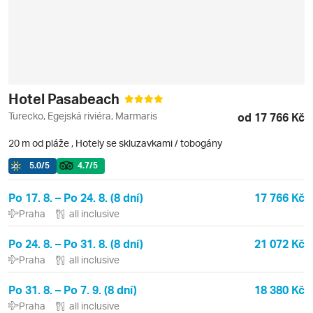
Hotel Pasabeach
Turecko, Egejská riviéra, Marmaris
od 17 766 Kč
20 m od pláže
,
Hotely se skluzavkami / tobogány
5.0
/5
4.7
/5
Po 17. 8. – Po 24. 8. (8 dní)
17 766 Kč
Praha
all inclusive
Po 24. 8. – Po 31. 8. (8 dní)
21 072 Kč
Praha
all inclusive
Po 31. 8. – Po 7. 9. (8 dní)
18 380 Kč
Praha
all inclusive