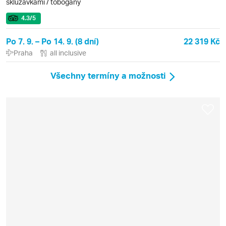
skluzavkami / tobogány
4.3
/5
Po 7. 9. – Po 14. 9. (8 dní)
22 319 Kč
Praha
all inclusive
Všechny termíny a možnosti