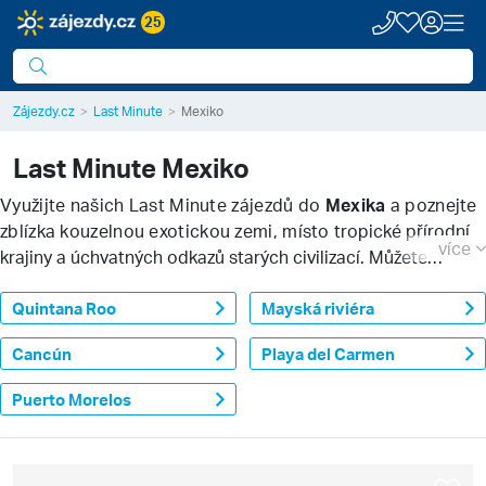
25
Zájezdy.cz
Last Minute
Mexiko
Last Minute
Mexiko
Využijte našich
Last Minute
zájezdů do
Mexika
a poznejte
zblízka kouzelnou exotickou zemi, místo
tropické přírodní
více
krajiny a úchvatných odkazů starých civilizací. Můžete
kombinovat příjemné koupání u vod Karibiku nebo Tichého
oceánu s nekonečnými možnostmi poznávání přírody
Quintana Roo
Mayská riviéra
Střední Ameriky.
Cancún
Playa del Carmen
Puerto Morelos