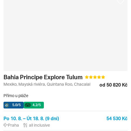
Bahia Principe Explore Tulum
Mexiko, Mayská riviéra, Quintana Roo, Chacalal
od 50 820 Kč
Přímo u pláže
5.0
/5
4.2
/5
Po 10. 8. – Út 18. 8. (9 dní)
54 530 Kč
Praha
all inclusive