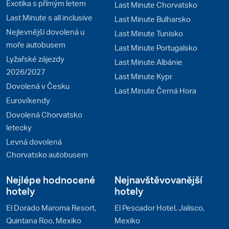
Exotika s přímým letem
Last Minute Chorvatsko
Last Minute s all inclusive
Last Minute Bulharsko
Nejlevnější dovolená u
Last Minute Tunisko
moře autobusem
Last Minute Portugalsko
Lyžařské zájezdy
Last Minute Albánie
2026/2027
Last Minute Kypr
Dovolená v Česku
Last Minute Černá Hora
Eurovíkendy
Dovolená Chorvatsko
letecky
Levná dovolená
Chorvatsko autobusem
Nejlépe hodnocené
Nejnavštěvovanější
hotely
hotely
El Dorado Maroma Resort,
El Pescador Hotel, Jalisco,
Quintana Roo, Mexiko
Mexiko