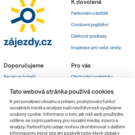
K dovolené
Parkování u letiště
Cestovní pojištění
Dárkové poukazy
Inspirace pro vaše cesty
Doporučujeme
Pro vás
Recenze hotelů
Obchodní podmínky
Rady na cestu
Kontakty
Tato webová stránka používá cookies
Cestovní kanceláře
Nastavení cookies
K personalizaci obsahu a reklam, poskytování funkcí
sociálních médií a analýze naší návštěvnosti využíváme
Zájazdy.sk
Mobilní verze webu
soubory cookie. Informace o tom, jak náš web používáte,
sdílíme se svými partnery pro sociální média, inzerci a
analýzy. Partneři tyto údaje mohou zkombinovat s dalšími
Sledujte nás
informacemi, které jste jim poskytli nebo které získali v