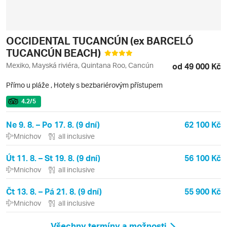
OCCIDENTAL TUCANCÚN (ex BARCELÓ
TUCANCÚN BEACH)
Mexiko, Mayská riviéra, Quintana Roo, Cancún
od 49 000 Kč
Přímo u pláže
,
Hotely s bezbariérovým přístupem
4.2
/5
Ne 9. 8. – Po 17. 8. (9 dní)
62 100 Kč
Mnichov
all inclusive
Út 11. 8. – St 19. 8. (9 dní)
56 100 Kč
Mnichov
all inclusive
Čt 13. 8. – Pá 21. 8. (9 dní)
55 900 Kč
Mnichov
all inclusive
Všechny termíny a možnosti