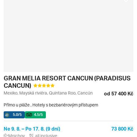
GRAN MELIA RESORT CANCUN (PARADISUS
CANCUN)
Mexiko, Mayská riviéra, Quintana Roo, Cancún
od 57 400 Kč
Přímo u pláže
,
Hotely s bezbariérovým přístupem
5.0
/5
4.5
/5
Ne 9. 8. – Po 17. 8. (9 dní)
73 800 Kč
Mnichov
all inclusive