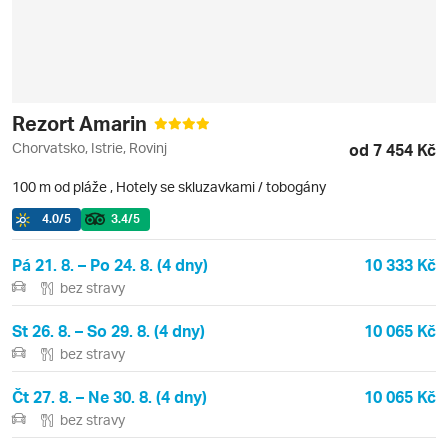
Rezort Amarin
Chorvatsko, Istrie, Rovinj
od 7 454 Kč
100 m od pláže
,
Hotely se skluzavkami / tobogány
4.0
/5
3.4
/5
Pá 21. 8. – Po 24. 8. (4 dny)
10 333 Kč
bez stravy
St 26. 8. – So 29. 8. (4 dny)
10 065 Kč
bez stravy
Čt 27. 8. – Ne 30. 8. (4 dny)
10 065 Kč
bez stravy