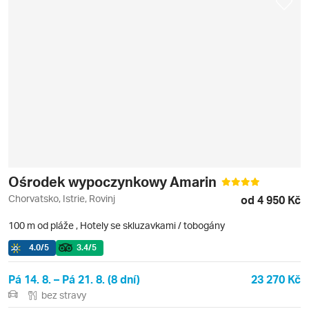
Ośrodek wypoczynkowy Amarin
Chorvatsko, Istrie, Rovinj
od 4 950 Kč
100 m od pláže
,
Hotely se skluzavkami / tobogány
4.0
/5
3.4
/5
Pá 14. 8. – Pá 21. 8. (8 dní)
23 270 Kč
bez stravy