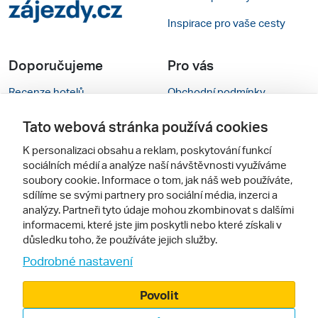
Inspirace pro vaše cesty
Doporučujeme
Pro vás
Recenze hotelů
Obchodní podmínky
Rady na cestu
Kontakty
Tato webová stránka používá cookies
Cestovní kanceláře
Nastavení cookies
K personalizaci obsahu a reklam, poskytování funkcí
sociálních médií a analýze naší návštěvnosti využíváme
Zájazdy.sk
Mobilní verze webu
soubory cookie. Informace o tom, jak náš web používáte,
sdílíme se svými partnery pro sociální média, inzerci a
analýzy. Partneři tyto údaje mohou zkombinovat s dalšími
Sledujte nás
informacemi, které jste jim poskytli nebo které získali v
důsledku toho, že používáte jejich služby.
Podrobné nastavení
Povolit