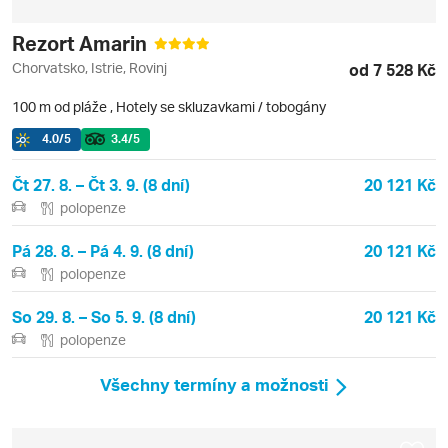
Rezort Amarin
Chorvatsko, Istrie, Rovinj
od 7 528 Kč
100 m od pláže
,
Hotely se skluzavkami / tobogány
4.0
/5
3.4
/5
Čt 27. 8. – Čt 3. 9. (8 dní)
20 121 Kč
polopenze
Pá 28. 8. – Pá 4. 9. (8 dní)
20 121 Kč
polopenze
So 29. 8. – So 5. 9. (8 dní)
20 121 Kč
polopenze
Všechny termíny a možnosti