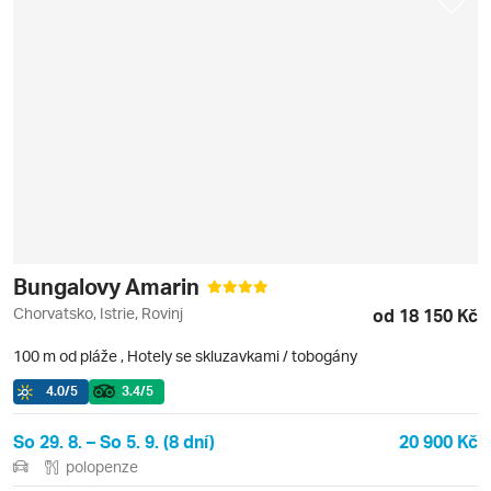
Bungalovy Amarin
Chorvatsko, Istrie, Rovinj
od 18 150 Kč
100 m od pláže
,
Hotely se skluzavkami / tobogány
4.0
/5
3.4
/5
So 29. 8. – So 5. 9. (8 dní)
20 900 Kč
polopenze