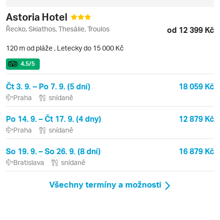
Astoria Hotel
Řecko, Skiathos, Thesálie, Troulos
od 12 399 Kč
120 m od pláže
,
Letecky do 15 000 Kč
4.5
/5
Čt 3. 9. – Po 7. 9. (5 dní)
18 059 Kč
Praha
snídaně
Po 14. 9. – Čt 17. 9. (4 dny)
12 879 Kč
Praha
snídaně
So 19. 9. – So 26. 9. (8 dní)
16 879 Kč
Bratislava
snídaně
Všechny termíny a možnosti