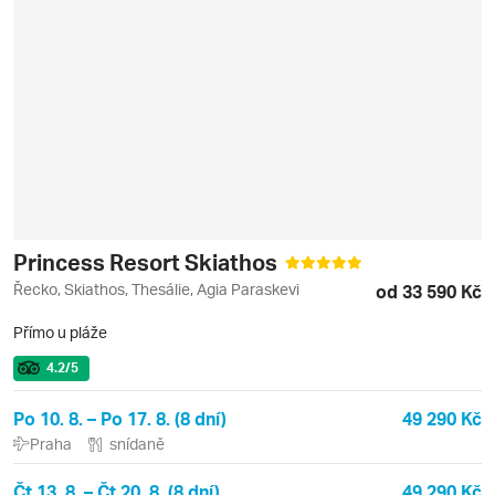
Princess Resort Skiathos
Řecko, Skiathos, Thesálie, Agia Paraskevi
od 33 590 Kč
Přímo u pláže
4.2
/5
Po 10. 8. – Po 17. 8. (8 dní)
49 290 Kč
Praha
snídaně
Čt 13. 8. – Čt 20. 8. (8 dní)
49 290 Kč