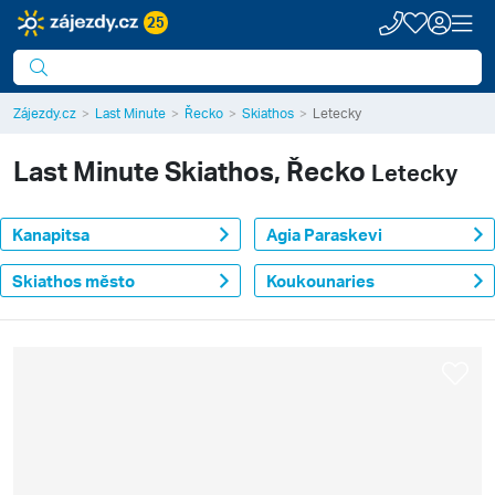
25
Zájezdy.cz
Last Minute
Řecko
Skiathos
Letecky
Last Minute
Skiathos, Řecko
Letecky
Kanapitsa
Agia Paraskevi
Skiathos město
Koukounaries