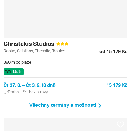
Christakis Studios
Řecko, Skiathos, Thesálie, Troulos
od 15 179 Kč
380 m od pláže
4.5
/5
Čt 27. 8. – Čt 3. 9. (8 dní)
15 179 Kč
Praha
bez stravy
Všechny termíny a možnosti