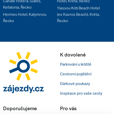
Canale Hotel & Suites,
Hotel, Kréta, Řecko
Kefalonia, Řecko
Yiassou Kriti Beach Hotel
Hermes Hotel, Kalymnos,
(ex Kavros Beach), Kréta,
Řecko
Řecko
K dovolené
Parkování u letiště
Cestovní pojištění
Dárkové poukazy
Inspirace pro vaše cesty
Doporučujeme
Pro vás