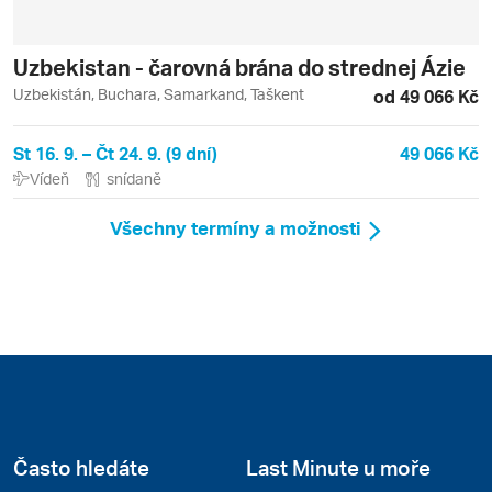
Uzbekistan - čarovná brána do strednej Ázie
Uzbekistán, Buchara, Samarkand, Taškent
od 49 066 Kč
St 16. 9. – Čt 24. 9. (9 dní)
49 066 Kč
Vídeň
snídaně
Všechny termíny a možnosti
Často hledáte
Last Minute u moře