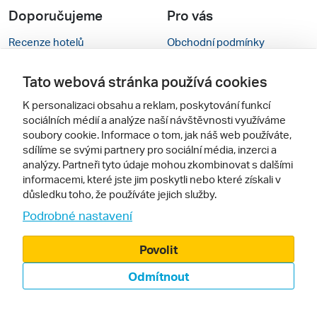
Doporučujeme
Pro vás
Recenze hotelů
Obchodní podmínky
Rady na cestu
Kontakty
Tato webová stránka používá cookies
Cestovní kanceláře
Nastavení cookies
K personalizaci obsahu a reklam, poskytování funkcí
sociálních médií a analýze naší návštěvnosti využíváme
Zájazdy.sk
Mobilní verze webu
soubory cookie. Informace o tom, jak náš web používáte,
sdílíme se svými partnery pro sociální média, inzerci a
Sledujte nás
analýzy. Partneři tyto údaje mohou zkombinovat s dalšími
informacemi, které jste jim poskytli nebo které získali v
důsledku toho, že používáte jejich služby.
Podrobné nastavení
Povolit
Odmítnout
© 2000 - 2026, Zájezdy.cz