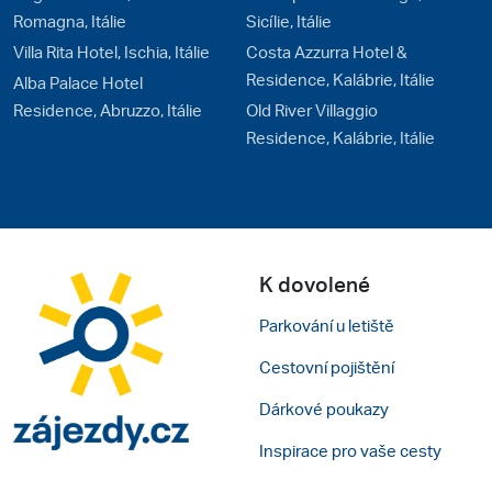
Romagna, Itálie
Sicílie, Itálie
Villa Rita Hotel, Ischia, Itálie
Costa Azzurra Hotel &
Residence, Kalábrie, Itálie
Alba Palace Hotel
Residence, Abruzzo, Itálie
Old River Villaggio
Residence, Kalábrie, Itálie
K dovolené
Parkování u letiště
Cestovní pojištění
Dárkové poukazy
Inspirace pro vaše cesty