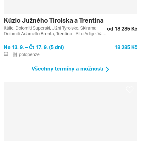
Kúzlo Južného Tirolska a Trentina
Itálie, Dolomiti Superski, Jižní Tyrolsko, Skirama
od 18 285 Kč
Dolomiti Adamello Brenta, Trentino - Alto Adige, Val
di Sole, Bressanone (Brixen), Madonna di Campiglio,
Madonna di Campiglio / Pinzolo, Molveno,
Ne 13. 9. – Čt 17. 9. (5 dní)
18 285 Kč
Paganella, Renon (Ritten), Rittner Horn, Valle Isarco
polopenze
/ Eisacktal
Všechny termíny a možnosti