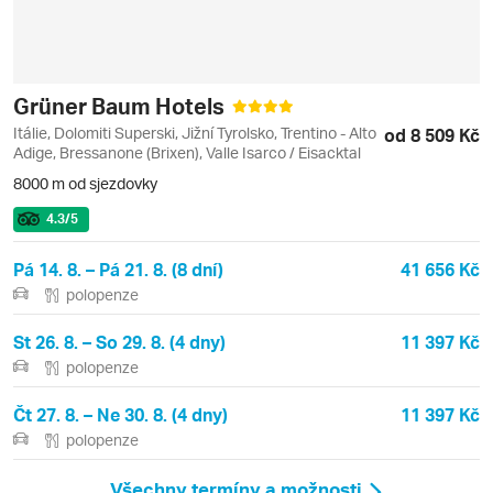
Grüner Baum Hotels
Itálie, Dolomiti Superski, Jižní Tyrolsko, Trentino - Alto
od 8 509 Kč
Adige, Bressanone (Brixen), Valle Isarco / Eisacktal
8000 m od sjezdovky
4.3
/5
Pá 14. 8. – Pá 21. 8. (8 dní)
41 656 Kč
polopenze
St 26. 8. – So 29. 8. (4 dny)
11 397 Kč
polopenze
Čt 27. 8. – Ne 30. 8. (4 dny)
11 397 Kč
polopenze
Všechny termíny a možnosti