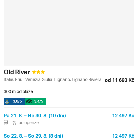
Old River
Itálie, Friuli Venezia Giulia, Lignano, Lignano Riviera
od 11 693 Kč
300 m od pláže
3.0
/5
3.4
/5
Pá 21. 8. – Ne 30. 8. (10 dní)
12 497 Kč
polopenze
So 22. 8. – So 29. 8. (8 dní)
12 497 Kč