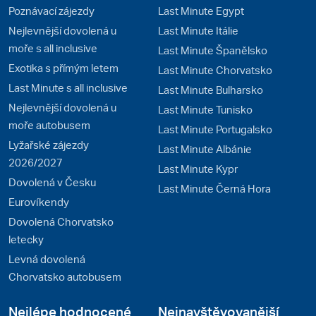
Poznávací zájezdy
Last Minute Egypt
Nejlevnější dovolená u
Last Minute Itálie
moře s all inclusive
Last Minute Španělsko
Exotika s přímým letem
Last Minute Chorvatsko
Last Minute s all inclusive
Last Minute Bulharsko
Nejlevnější dovolená u
Last Minute Tunisko
moře autobusem
Last Minute Portugalsko
Lyžařské zájezdy
Last Minute Albánie
2026/2027
Last Minute Kypr
Dovolená v Česku
Last Minute Černá Hora
Eurovíkendy
Dovolená Chorvatsko
letecky
Levná dovolená
Chorvatsko autobusem
Nejlépe hodnocené
Nejnavštěvovanější