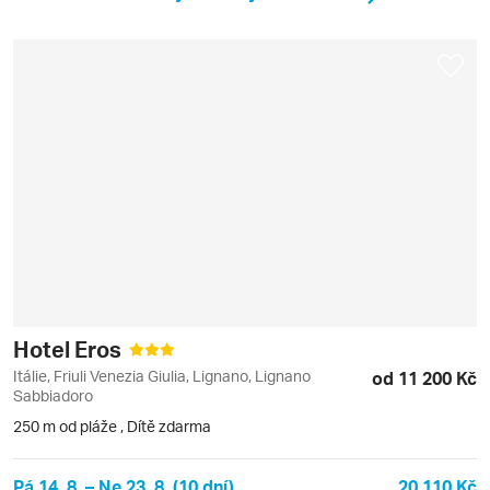
Hotel Eros
Itálie, Friuli Venezia Giulia, Lignano, Lignano
od 11 200 Kč
Sabbiadoro
250 m od pláže
,
Dítě zdarma
Pá 14. 8. – Ne 23. 8. (10 dní)
20 110 Kč