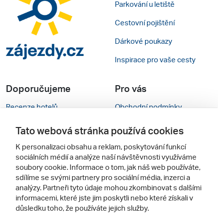
Parkování u letiště
Cestovní pojištění
Dárkové poukazy
Inspirace pro vaše cesty
Doporučujeme
Pro vás
Recenze hotelů
Obchodní podmínky
Rady na cestu
Kontakty
Tato webová stránka používá cookies
Cestovní kanceláře
Nastavení cookies
K personalizaci obsahu a reklam, poskytování funkcí
sociálních médií a analýze naší návštěvnosti využíváme
Zájazdy.sk
Verze webu pro PC
soubory cookie. Informace o tom, jak náš web používáte,
sdílíme se svými partnery pro sociální média, inzerci a
analýzy. Partneři tyto údaje mohou zkombinovat s dalšími
Sledujte nás
informacemi, které jste jim poskytli nebo které získali v
důsledku toho, že používáte jejich služby.