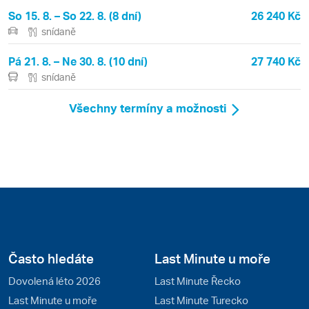
So 15. 8. – So 22. 8. (8 dní)
26 240 Kč
snídaně
Pá 21. 8. – Ne 30. 8. (10 dní)
27 740 Kč
snídaně
Všechny termíny a možnosti
Často hledáte
Last Minute u moře
Dovolená léto 2026
Last Minute Řecko
Last Minute u moře
Last Minute Turecko