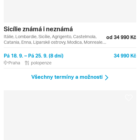
Sicílie známá i neznámá
Itálie, Lombardie, Sicílie, Agrigento, Castelmola,
od 34 990 Kč
Catania, Enna, Liparské ostrovy, Modica, Monreale,
Palermo, Panarea, Stromboli, Syrakusy, Taormina
Pá 18. 9. – Pá 25. 9. (8 dní)
34 990 Kč
Praha
polopenze
Všechny termíny a možnosti