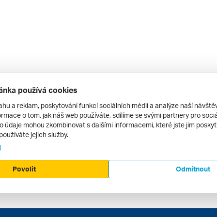
ánka používá cookies
ahu a reklam, poskytování funkcí sociálních médií a analýze naší návšt
rmace o tom, jak náš web používáte, sdílíme se svými partnery pro sociál
to údaje mohou zkombinovat s dalšími informacemi, které jste jim poskytli
používáte jejich služby.
í
Povolit
Odmítnout