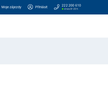
222 200 610
Moje zájezdy
Přihlásit
dnes 8–20 h