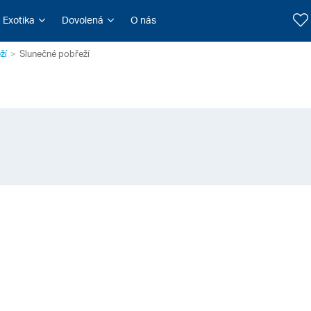
Exotika
Dovolená
O nás
ží
Slunečné pobřeží