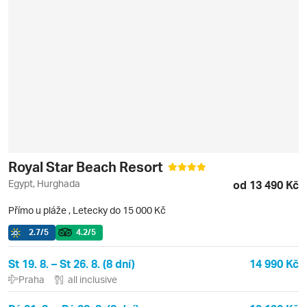
Royal Star Beach Resort
Egypt, Hurghada
od 13 490 Kč
Přímo u pláže
,
Letecky do 15 000 Kč
2.7
/5
4.2
/5
St 19. 8. – St 26. 8. (8 dní)
14 990 Kč
Praha
all inclusive