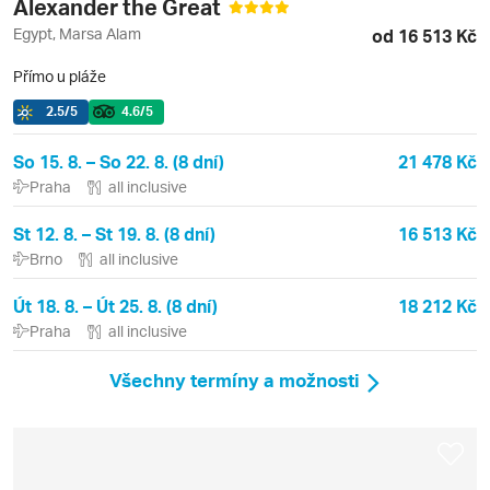
Alexander the Great
Egypt, Marsa Alam
od 16 513 Kč
Přímo u pláže
2.5
/5
4.6
/5
So 15. 8. – So 22. 8. (8 dní)
21 478 Kč
Praha
all inclusive
St 12. 8. – St 19. 8. (8 dní)
16 513 Kč
Brno
all inclusive
Út 18. 8. – Út 25. 8. (8 dní)
18 212 Kč
Praha
all inclusive
Všechny termíny a možnosti