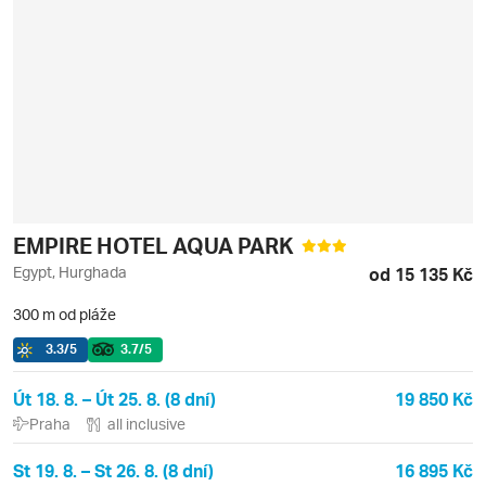
EMPIRE HOTEL AQUA PARK
Egypt, Hurghada
od 15 135 Kč
300 m od pláže
3.3
/5
3.7
/5
Út 18. 8. – Út 25. 8. (8 dní)
19 850 Kč
Praha
all inclusive
St 19. 8. – St 26. 8. (8 dní)
16 895 Kč