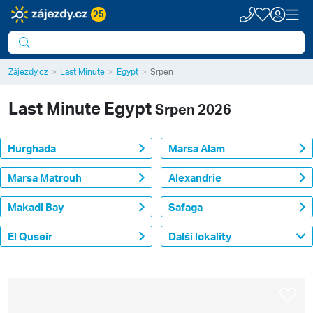
25
Zájezdy.cz
Last Minute
Egypt
Srpen
Last Minute
Egypt
Srpen 2026
Hurghada
Marsa Alam
Marsa Matrouh
Alexandrie
Makadi Bay
Safaga
El Quseir
Další lokality