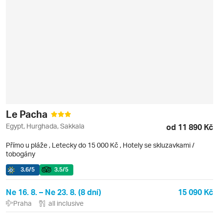
Le Pacha
Egypt, Hurghada, Sakkala
od 11 890 Kč
Přímo u pláže
,
Letecky do 15 000 Kč
, Hotely se skluzavkami /
tobogány
3.6
/5
3.5
/5
Ne 16. 8. – Ne 23. 8. (8 dní)
15 090 Kč
Praha
all inclusive