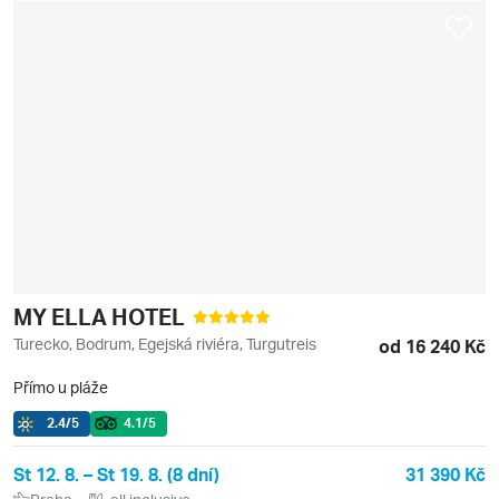
MY ELLA HOTEL
Turecko, Bodrum, Egejská riviéra, Turgutreis
od 16 240 Kč
Přímo u pláže
2.4
/5
4.1
/5
St 12. 8. – St 19. 8. (8 dní)
31 390 Kč