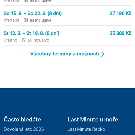
Praha
all inclusive
So 15. 8. – So 22. 8. (8 dní)
27 190 Kč
Praha
all inclusive
St 12. 8. – St 19. 8. (8 dní)
25 889 Kč
Brno
all inclusive
Všechny termíny a možnosti
Často hledáte
Last Minute u moře
Dovolená léto 2026
Last Minute Řecko