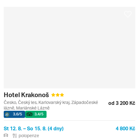
Hotel Krakonoš
Česko, Český les, Karlovarský kraj, Západočeské
od 3 200 Kč
lázně, Mariánské Lázně
3.6
/5
3.4
/5
St 12. 8. – So 15. 8. (4 dny)
4 800 Kč
polopenze