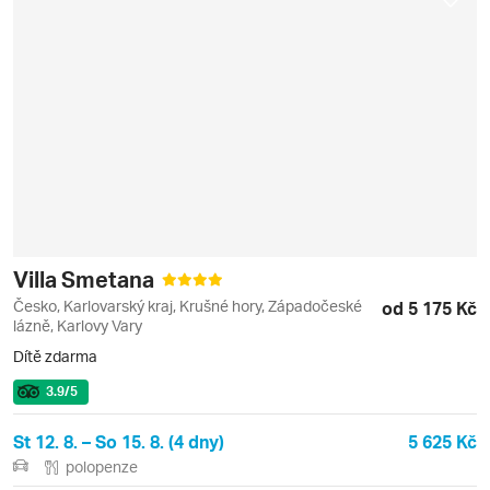
Villa Smetana
Česko, Karlovarský kraj, Krušné hory, Západočeské
od 5 175 Kč
lázně, Karlovy Vary
Dítě zdarma
3.9
/5
St 12. 8. – So 15. 8. (4 dny)
5 625 Kč
polopenze