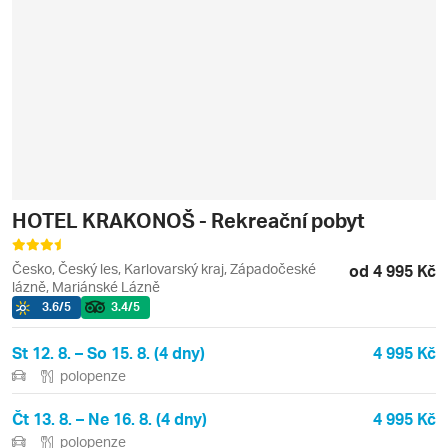
HOTEL KRAKONOŠ - Rekreační pobyt
Česko, Český les, Karlovarský kraj, Západočeské
od 4 995 Kč
lázně, Mariánské Lázně
3.6
/5
3.4
/5
St 12. 8. – So 15. 8. (4 dny)
4 995 Kč
polopenze
Čt 13. 8. – Ne 16. 8. (4 dny)
4 995 Kč
polopenze