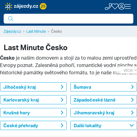
25
Zájezdy.cz
Last Minute
Česko
Last Minute
Česko
Česko
je naším domovem a stojí za to malou zemi uprostřed
Evropy poznat. Zalesněná pohoří, romantické vodní plochy a
více
historické památky světového formátu, to je naše malebná
země. Využijte některou z Last Minute nabídek pobytů v
Česku a pojďte sbírat fascinující zážitky, které zahřejí u
Jihočeský kraj
Šumava
srdce.
Karlovarský kraj
Západočeské lázně
Krušné hory
Jihomoravský kraj
České přehrady
Další lokality