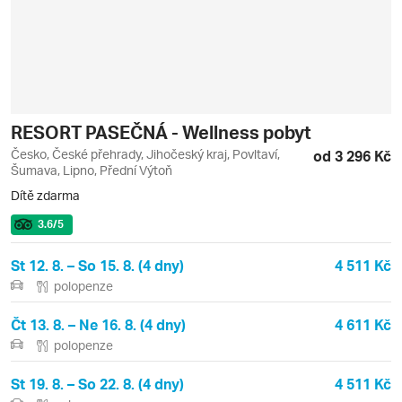
RESORT PASEČNÁ - Wellness pobyt
Česko, České přehrady, Jihočeský kraj, Povltaví,
od 3 296 Kč
Šumava, Lipno, Přední Výtoň
Dítě zdarma
3.6
/5
St 12. 8. – So 15. 8. (4 dny)
4 511 Kč
polopenze
Čt 13. 8. – Ne 16. 8. (4 dny)
4 611 Kč
polopenze
St 19. 8. – So 22. 8. (4 dny)
4 511 Kč