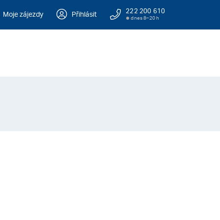
222 200 610
Moje zájezdy
Přihlásit
dnes 8–20 h