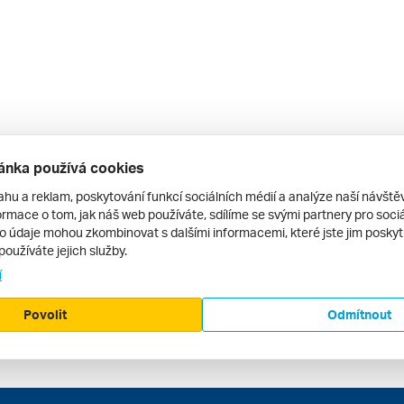
ánka používá cookies
ahu a reklam, poskytování funkcí sociálních médií a analýze naší návšt
rmace o tom, jak náš web používáte, sdílíme se svými partnery pro sociál
to údaje mohou zkombinovat s dalšími informacemi, které jste jim poskytli
používáte jejich služby.
í
Povolit
Odmítnout