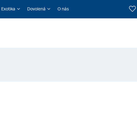
Exotika
Dovolená
O nás